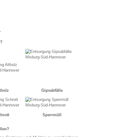
 ?
tholz
Gipsabfälle
hrott
Sperrmüll
llen?