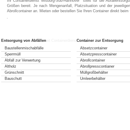
Ihr Containerdienst Misburg-Süd-Hannover stellt für die Abfallentsor
Größen bereit. Je nach Mengenanfall, Platzsituation und der jeweiligen
Abrollcontainer an. Mieten oder bestellen Sie Ihren Container direkt be
Containerdienst - Bundesweit Containerdienst finden
Entsorgung von Abfällen
Container zur Entsorgung
Baustellenmischabfälle
Absetzcontainer
Sperrmüll
Absetzpresscontainer
Abfall zur Verwertung
Abrollcontainer
Altholz
Abrollpresscontianer
Grünschnitt
Müllgroßbehälter
Bauschutt
Umleerbehälter