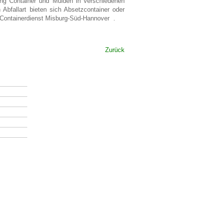
gung Container und Mulden in verschiedenen
 Abfallart bieten sich Absetzcontainer oder
im Containerdienst Misburg-Süd-Hannover .
Zurück