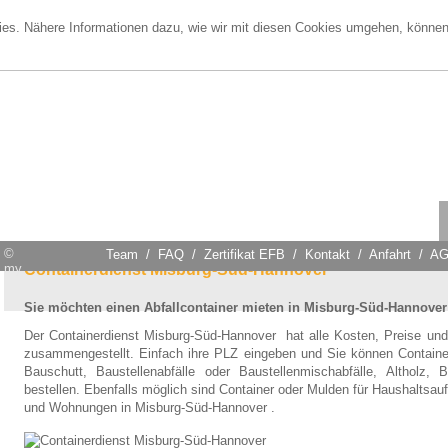
ies. Nähere Informationen dazu, wie wir mit diesen Cookies umgehen, könne
e
Abfalllexikon
AVV Katalog
Containerlexikon
©
Team
/
FAQ
/
Zertifikat EFB
/
Kontakt
/
Anfahrt
/
A
my
Containerdienst Misburg-Süd-Hannover
Sie möchten einen Abfallcontainer mieten
in Misburg-Süd-Hannover
Der Containerdienst Misburg-Süd-Hannover hat alle Kosten, Preise und
zusammengestellt. Einfach ihre PLZ eingeben und Sie können Contain
Bauschutt, Baustellenabfälle oder Baustellenmischabfälle, Altholz,
bestellen. Ebenfalls möglich sind Container oder Mulden für Haushalts
und Wohnungen in Misburg-Süd-Hannover .