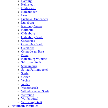
Harburg
Helmstedt
Hildesheim
Holzminden
Leer
Lüchow Dannenberg
Lüneburg
Nienburg Weser
Northeim
Oldenburg
Oldenburg Stadt
Osnabrück
Osnabrück Stadt
Osterholz
Osterode am Harz
Peine
Rotenburg Wümme
Salzgitter Stadt
Schaumburg
Soltau Fallingbostel
Stade
Uelzen
Vechta
Verden
Wesermarsch
Wilhelmshaven Stadt
Wittmund
Wolfenbüttel
Wolfsburg Stadt
Nordrhein-Westfalen