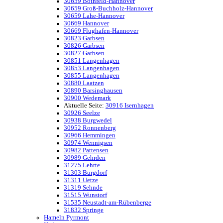
30659 Bothfeld-Hannover
30659 Groß-Buchholz-Hannover
30659 Lahe-Hannover
30669 Hannover
30669 Flughafen-Hannover
30823 Garbsen
30826 Garbsen
30827 Garbsen
30851 Langenhagen
30853 Langenhagen
30855 Langenhagen
30880 Laatzen
30890 Barsinghausen
30900 Wedemark
Aktuelle Seite:
30916 Isernhagen
30926 Seelze
30938 Burgwedel
30952 Ronnenberg
30966 Hemmingen
30974 Wennigsen
30982 Pattensen
30989 Gehrden
31275 Lehrte
31303 Burgdorf
31311 Uetze
31319 Sehnde
31515 Wunstorf
31535 Neustadt-am-Rübenberge
31832 Springe
Hameln Pyrmont