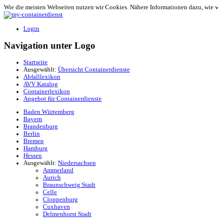
Wie die meisten Webseiten nutzen wir Cookies. Nähere Informationen dazu, wie 
Login
Navigation unter Logo
Startseite
Ausgewählt:
Übersicht Containerdienste
Abfalllexikon
AVV Katalog
Containerlexikon
Angebot für Containerdienste
Baden Würtemberg
Bayern
Brandenburg
Berlin
Bremen
Hamburg
Hessen
Ausgewählt:
Niedersachsen
Ammerland
Aurich
Braunschweig Stadt
Celle
Cloppenburg
Cuxhaven
Delmenhorst Stadt